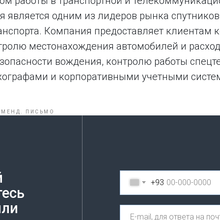
ом работы в транспортной и телекоммуникаци
я является одним из лидеров рынка спутников
анспорта. Компания предоставляет клиентам
тролю местонахождения автомобилей и расход
зопасности вождения, контролю работы спецт
ахографами и корпоративными учетными систе
ОМЕНД. ПИСЬМО
й
+93
тесь
или