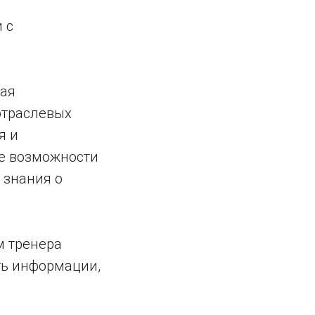
 с
кая
отраслевых
я и
е возможности
 знания о
м тренера
ть информации,