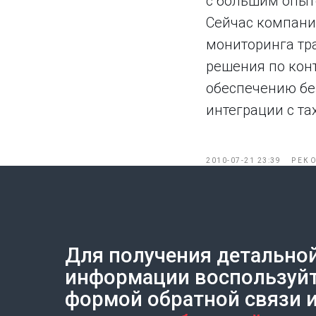
с большим опыт
Сейчас компани
мониторинга тр
решения по кон
обеспечению бе
интеграции с т
2010-07-21 23:39
РЕК
Для получения детально
Создание сайта на Тильде
Leto.Website
информации воспользуй
формой обратной связи 