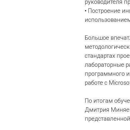
руководителя пр
• Построение и
использованием M
Большое впечат
методологическа
стандартах про
лабораторные р
программного и
работе с Microsof
По итогам обуч
Дмитрия Миняева
представленной 