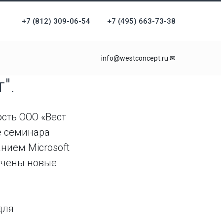
+7 (812) 309-06-54
+7 (495) 663-73-38
info@westconcept.ru ✉
".
сть ООО «Вест
е семинара
нием Microsoft
лучены новые
для