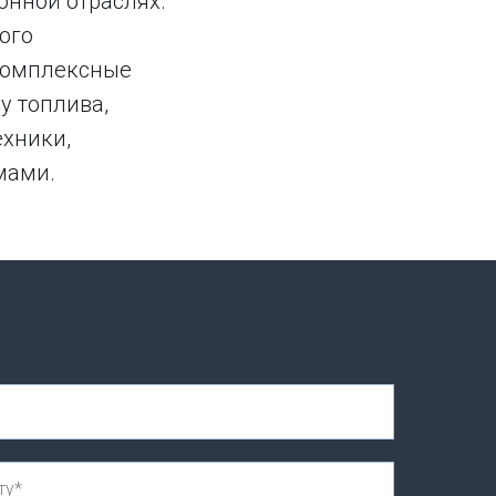
онной отраслях.
ого
 комплексные
у топлива,
ехники,
мами.