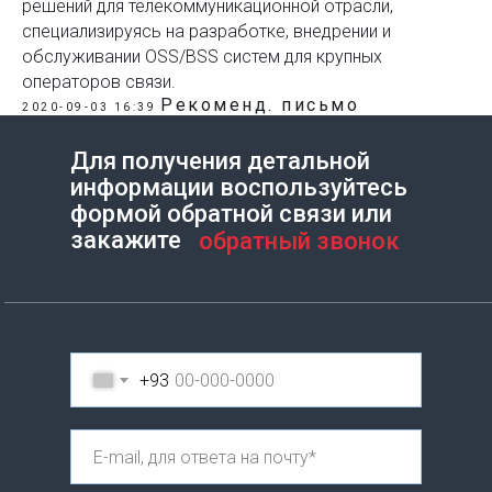
решений для телекоммуникационной отрасли,
специализируясь на разработке, внедрении и
обслуживании OSS/BSS систем для крупных
операторов связи.
Рекоменд. письмо
2020-09-03 16:39
Для получения детальной
информации воспользуйтесь
Создание сайта на Тильде
Leto.Website
формой обратной связи или
закажите
обратный звонок
+93