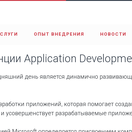
УСЛУГИ
ОПЫТ ВНЕДРЕНИЯ
НОВОСТИ
ции Application Developme
годняшний день является динамично развивающ
зработки приложений, которая помогает созд
ку и усовершенствует разрабатываемые прилож
ией Microsoft определяется присвоением ком