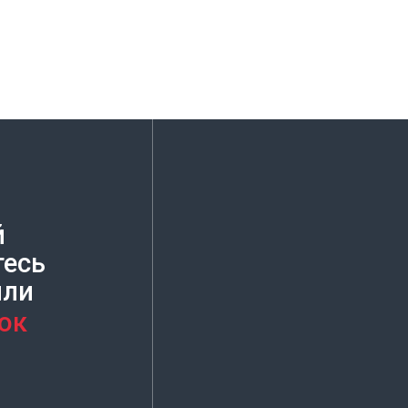
й
тесь
или
ок