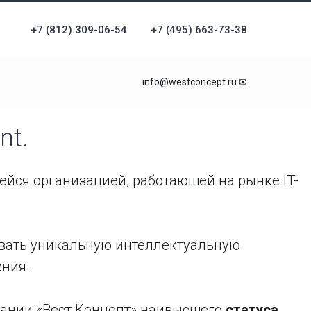
+7 (812) 309-06-54
+7 (495) 663-73-38
info@westconcept.ru ✉
nt.
ейся организацией, работающей на рынке IT-
авать уникальную интеллектуальную
ения.
пании «Вест Концепт» наивысшего
статуса