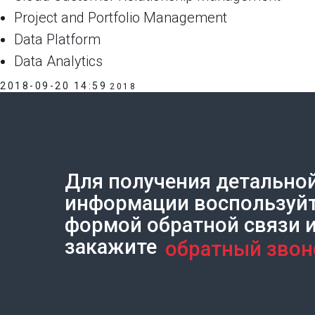
Project and Portfolio Management
Data Platform
Data Analytics
2018-09-20 14:59
2018
Для получения детально
Создание сайта на Тильде
Leto.Website
информации воспользуй
формой обратной связи 
закажите
обратный звон