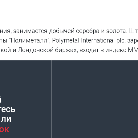
ия, занимается добычей серебра и золота. Шта
ы "Полиметалл", Polymetal International plc, 
овской и Лондонской биржах, входят в индекс ММ
й
тесь
или
ок