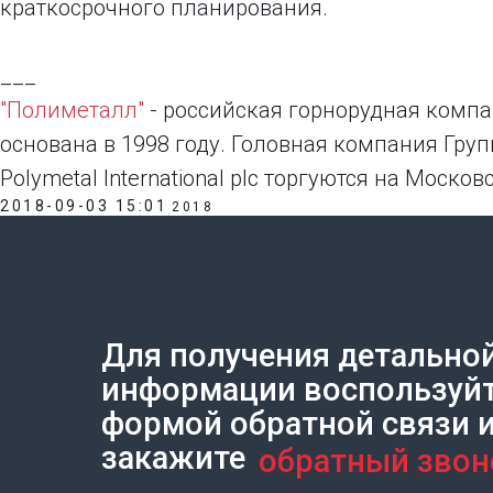
краткосрочного планирования.
___
"Полиметалл"
- российская горнорудная компан
основана в 1998 году. Головная компания Групп
Polymetal International plc торгуются на Моск
2018-09-03 15:01
2018
Для получения детально
Создание сайта на Тильде
Leto.Website
информации воспользуй
формой обратной связи 
закажите
обратный звон