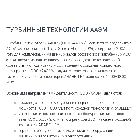
ТУРБИННЫЕ ТЕХНОЛОГИИ ААЭМ
«Турбинные технологии ААЭМ» (ООО «ААЭМ») - совместное предприятие
АО «Атомэнергомаш» (51%) и General Electric (49%), созданное в 2007
году для комплектации машинных залов российских и зарубежных АЭС,
строящихся с использованием российских ядерных технологий. В
соответствии с подписанным соглашением о создании совместного
предприятия, ООО «ААЭМ» получило технологию производства
тихоходных турбин и генераторов ARABELLE™ мощностью 1000–1800
МВт.
Основными направлениями деятельности ООО «ААЭМ» являются:
производство паровых турбин и генераторов в диапазоне
мощности 1000–1800 МВт по тихоходной технологии ARABELLE™;
интеграция и комплектная поставка оборудования машинного
зала АЭС с российским типом реактора ВВЭР на базе тихоходной
технологии ARABELLE™;
сервисное обслуживание и модернизация оборудования
машинных залов атомных электростанций.