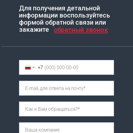
Для получения детальной
информации воспользуйтесь
Создание сайта на Тильде
Leto.Website
формой обратной связи или
закажите
обратный звонок
+7