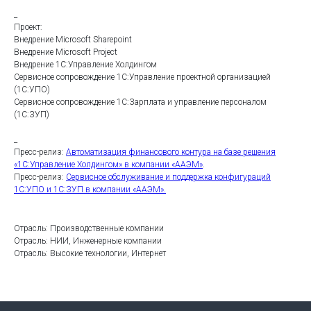
_
Проект:
Внедрение Microsoft Sharepoint
Внедрение Microsoft Project
Внедрение 1С:Управление Холдингом
Сервисное сопровождение 1С:Управление проектной организацией
(1С:УПО)
Сервисное сопровождение 1С:Зарплата и управление персоналом
(1С:ЗУП)
_
Пресс-релиз:
Автоматизация финансового контура на базе решения
«1С:Управление Холдингом» в компании «ААЭМ»
.
Пресс-релиз:
Сервисное обслуживание и поддержка конфигураций
1С:УПО и 1С:ЗУП в компании «ААЭМ».
Отрасль: Производственные компании
Отрасль: НИИ, Инженерные компании
Отрасль: Высокие технологии, Интернет