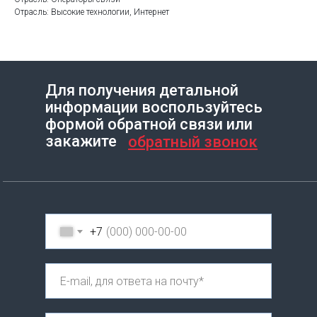
Отрасль: Высокие технологии, Интернет
Для получения детальной
информации воспользуйтесь
Создание сайта на Тильде
Leto.Website
формой обратной связи или
закажите
обратный звонок
+7