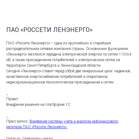
ПАО «РОССЕТИ ЛЕНЭНЕРГО»
ПАО «Россети Ленэнерго» – одна из крупнейших и старейшая
распределительная сетевая компания страны. Основными функциями
«Ленэнерго» являются передача электрической энергии по сетям 110-0,4
кВ, а также присоединение потребителей к электрическим сетям на
территории Санкт-Петербурга и Ленинградской области.
Сегодня «Ленэнерго» ставит перед собой две генеральные цели: надежное,
качественное энергоснабжение потребителей и оперативное,
недискриминационное технологическое присоединение к сетям.
_
Проект:
Внедрение решения на платформе 1С.
_
Пресс-релиз:
Внедрение системы учета и анализа нефинансового
капитала ПАО «Россети Ленэнерго».
Отрасль: Операторы связи