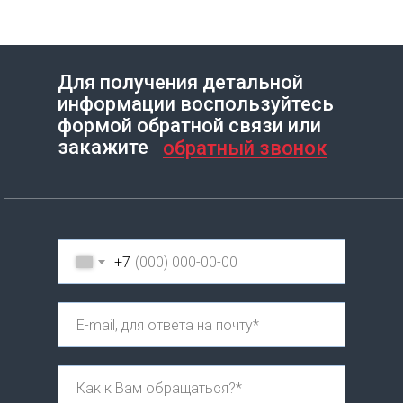
Для получения детальной
информации воспользуйтесь
Создание сайта на Тильде
Leto.Website
формой обратной связи или
закажите
обратный звонок
+7