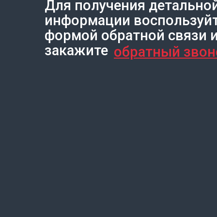
Для получения детально
Создание сайта на Тильде
Leto.Website
информации воспользуй
формой обратной связи 
закажите
обратный звон