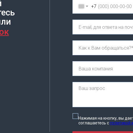
й
+7
тесь
или
ок
Нажимая на кнопку, вы дае
соглашаетесь c
политикой