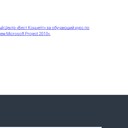
й Центр «Вест Концепт» за обучающий курс по
 Microsoft Project 2010».