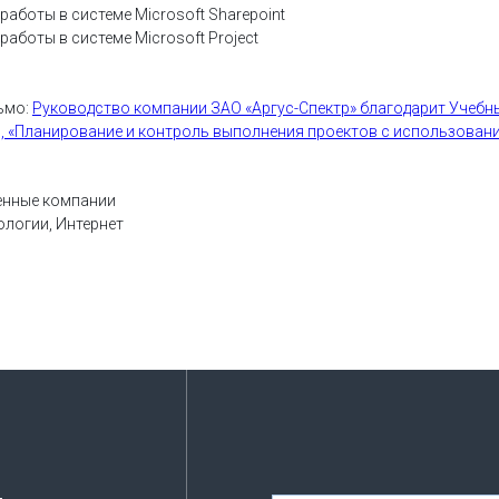
работы в системе Microsoft Sharepoint
аботы в системе Microsoft Project
ьмо:
Руководство компании ЗАО «Аргус-Спектр» благодарит Учебны
 «Планирование и контроль выполнения проектов с использованием
енные компании
ологии, Интернет