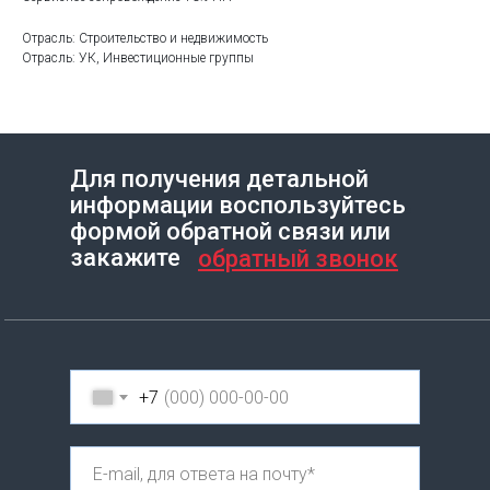
Отрасль: Строительство и недвижимость
Отрасль: УК, Инвестиционные группы
Для получения детальной
информации воспользуйтесь
Создание сайта на Тильде
Leto.Website
формой обратной связи или
закажите
обратный звонок
+7