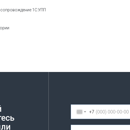
е сопровождение 1C:УПП
тории
й
+7
тесь
или