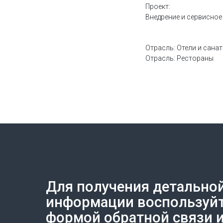
Проект:
Внедрение и сервисно
Отрасль: Отели и сана
Отрасль: Рестораны
Для получения детально
Создание сайта на Тильде
Leto.Website
информации воспользуй
формой обратной связи 