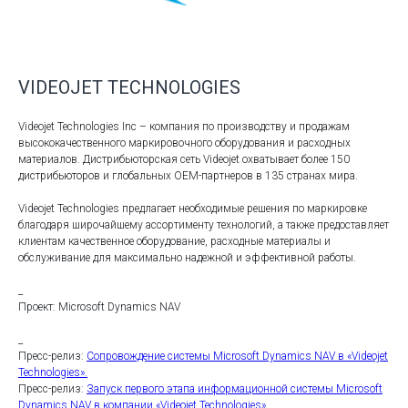
VIDEOJET TECHNOLOGIES
Videojet Technologies Inc – компания по производству и продажам
высококачественного маркировочного оборудования и расходных
материалов. Дистрибьюторская сеть Videojet охватывает более 150
дистрибьюторов и глобальных OEM-партнеров в 135 странах мира.
Videojet Technologies предлагает необходимые решения по маркировке
благодаря широчайшему ассортименту технологий, а также предоставляет
клиентам качественное оборудование, расходные материалы и
обслуживание для максимально надежной и эффективной работы.
_
Проект: Microsoft Dynamics NAV
_
Пресс-релиз:
Сопровождение системы Microsoft Dynamics NAV в «Videojet
Technologies».
Пресс-релиз:
Запуск первого этапа информационной системы Microsoft
Dynamics NAV в компании «Videojet Technologies»
.