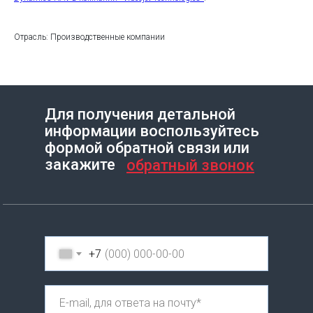
Отрасль: Производственные компании
Для получения детальной
информации воспользуйтесь
Создание сайта на Тильде
Leto.Website
формой обратной связи или
закажите
обратный звонок
+7