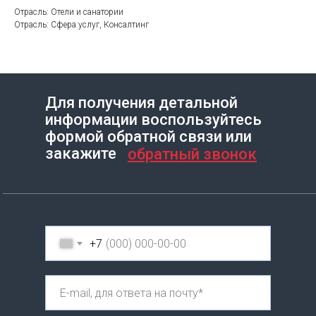
Отрасль: Отели и санатории
Отрасль: Сфера услуг, Консалтинг
Для получения детальной
информации воспользуйтесь
Создание сайта на Тильде
Leto.Website
формой обратной связи или
закажите
обратный звонок
+7