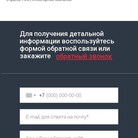
Для получения детальной
информации воспользуйтесь
Создание сайта на Тильде
Leto.Website
формой обратной связи или
закажите
обратный звонок
+7