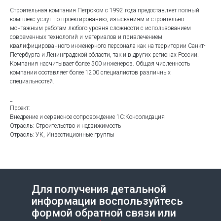
Строительная компания Петроком с 1992 года предоставляет полный
комплекс услуг по проектированию, изысканиям и строительно-
монтажным работам любого уровня сложности с использованием
современных технологий и материалов и привлечением
квалифицированного инженерного персонала как на территории Санкт-
Петербурга и Ленинградской области, так и в других регионах России.
Компания насчитывает более 500 инженеров. Общая численность
компании составляет более 1200 специалистов различных
специальностей.
_
Проект:
Внедрение и сервисное сопровождение 1С:Консолидация
Отрасль: Строительство и недвижимость
Отрасль: УК, Инвестиционные группы
Для получения детальной
информации воспользуйтесь
Создание сайта на Тильде
Leto.Website
формой обратной связи или