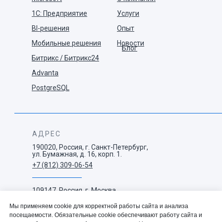
1С: Предприятие
Услуги
BI-решения
Опыт
Мобильные решения
Новости
Блог
Битрикс / Битрикс24
Advanta
PostgreSQL
АДРЕС
190020, Россия, г. Санкт-Петербург,
ул. Бумажная, д. 16, корп. 1.
+7 (812) 309-06-54
109147, Россия, г. Москва,
ул. Воронцовская, д. 35 Б,
корп. 1.
Мы применяем cookie для корректной работы сайта и анализа
+7 (495) 663-73-38
посещаемости. Обязательные cookie обеспечивают работу сайта и