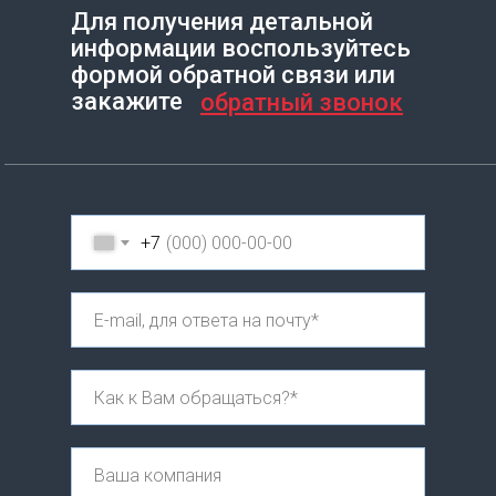
Для получения детальной
информации воспользуйтесь
Создание сайта на Тильде
Leto.Website
формой обратной связи или
закажите
обратный звонок
+7