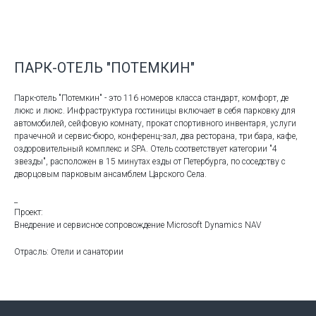
ПАРК-ОТЕЛЬ "ПОТЕМКИН"
Парк-отель "Потемкин" - это 116 номеров класса стандарт, комфорт, де
люкс и люкс. Инфраструктура гостиницы включает в себя парковку для
автомобилей, сейфовую комнату, прокат спортивного инвентаря, услуги
прачечной и сервис-бюро, конференц-зал, два ресторана, три бара, кафе,
оздоровительный комплекс и SPA. Отель соответствует категории "4
звезды", расположен в 15 минутах езды от Петербурга, по соседству с
дворцовым парковым ансамблем Царского Села.
_
Проект:
Внедрение и сервисное сопровождение Microsoft Dynamics NAV
Отрасль: Отели и санатории