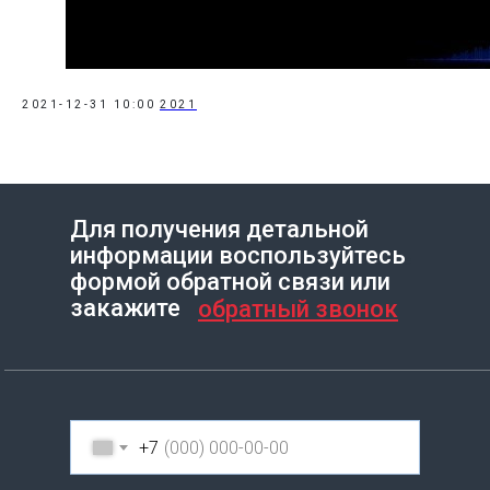
2021-12-31 10:00
2021
Для получения детальной
информации воспользуйтесь
Создание сайта на Тильде
Leto.Website
формой обратной связи или
закажите
обратный звонок
+7