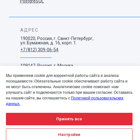
PostgreSQL
АДРЕС
190020, Россия, г. Санкт-Петербург,
ул. Бумажная, д. 16, корп. 1.
+7 (812) 309-06-54
109147, Россия, г. Москва,
ул. Воронцовская, д. 35 Б,
корп. 1.
Мы применяем cookie для корректной работы сайта и анализа
+7 (495) 663-73-38
посещаемости. Обязательные cookie обеспечивают работу сайта и
не могут быть отключены. Аналитические cookie помогают нам
улучшать сайт и подключаются только при вашем согласии. Оставаясь
info@westconcept.ru
на нашем сайте, вы соглашаетесь с
Политикой пользовательских
данных.
Принять все
© 2004—2025 Вест Концепт |
Политика обработки и
Настройки
защиты персональных данных