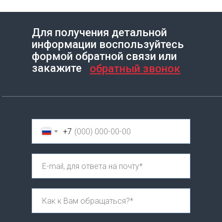
Для получения детальной
информации воспользуйтесь
Создание сайта на Тильде
Leto.Website
формой обратной связи или
закажите
обратный звонок
+7