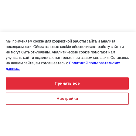
Мы применяем cookie для корректной работы сайта и анализа
посещаемости. Обязательные cookie обеспечивают работу сайта и
не могут быть отключены. Аналитические cookie помогают нам
улучшать сайт и подключаются только при вашем согласии. Оставаясь
на нашем сайте, вы соглашаетесь с
Политикой пользовательских
данных.
Принять все
Настройки
Для получения детальной
информации воспользуйтесь
Создание сайта на Тильде
Leto.Website