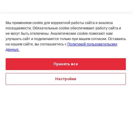
Мы применяем cookie для корректной работы сайта и анализа
посещаемости. Обязательные cookie обеспечивают работу сайта и
не могут быть отключены. Аналитические cookie помогают нам
улучшать сайт и подключаются только при вашем согласии. Оставаясь
на нашем сайте, вы соглашаетесь с
Политикой пользовательских
данных.
Принять все
Настройки
Для получения детальной
информации воспользуйтесь
Создание сайта на Тильде
Leto.Website
формой обратной связи или
закажите
обратный звонок