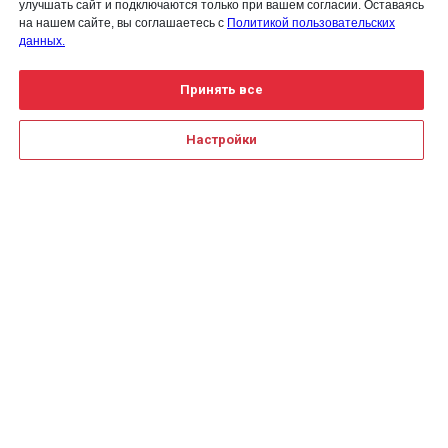
улучшать сайт и подключаются только при вашем согласии. Оставаясь
на нашем сайте, вы соглашаетесь с
Политикой пользовательских
данных.
Принять все
Настройки
Для получения детальной
информации воспользуйтесь
Создание сайта на Тильде
Leto.Website
формой обратной связи или
закажите
обратный звонок
+7