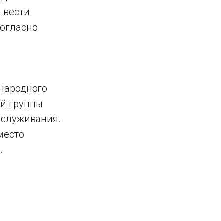
 вести
согласно
народного
ой группы
бслуживания.
место
.