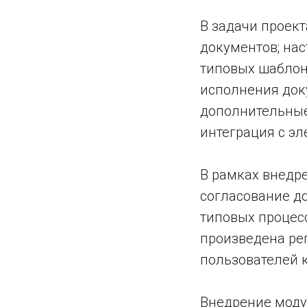
В задачи проект
документов; на
типовых шаблон
исполнения доку
дополнительные
интеграция с эл
В рамках внедр
согласование д
типовых процесс
произведена ре
пользователей 
Внедрение моду