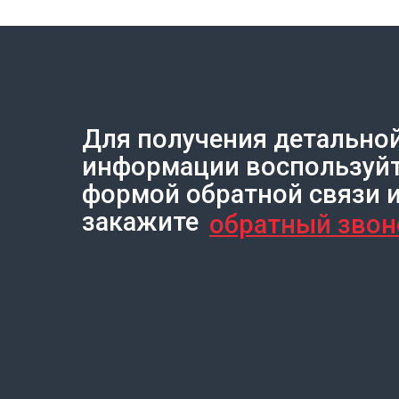
Для получения детально
Создание сайта на Тильде
Leto.Website
информации воспользуй
формой обратной связи 
закажите
обратный звон