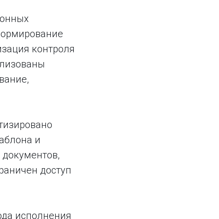
ронных
 формирование
изация контроля
ализованы
вание,
атизировано
аблона и
 документов,
граничен доступ
ода исполнения