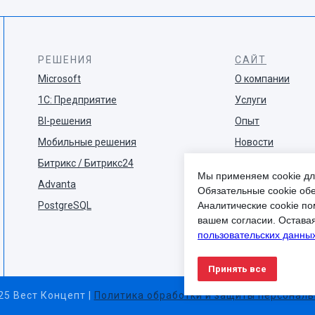
РЕШЕНИЯ
САЙТ
Microsoft
О компании
1С: Предприятие
Услуги
BI-решения
Опыт
Мобильные решения
Новости
Битрикс / Битрикс24
Блог
Мы применяем cookie дл
Advanta
Обязательные cookie обе
PostgreSQL
Аналитические cookie по
вашем согласии. Остава
пользовательских данных
Принять все
5 Вест Концепт |
Политика обработки и защиты персонал