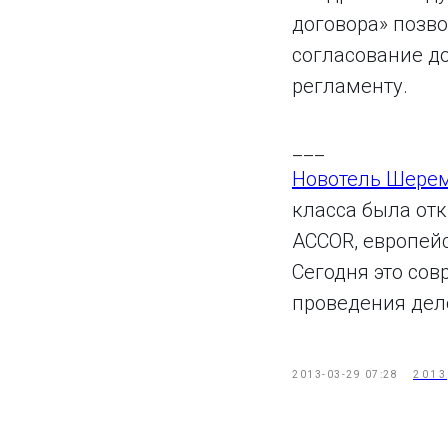
договора» позво
согласование д
регламенту.
___
Новотель Шере
класса была отк
ACCOR, европейс
Сегодня это со
проведения дел
2013-03-29 07:28
2013