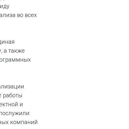
виду
ализа во всех
диная
, а также
программных
ализации
т работы
ектной и
послужили:
ьных компаний