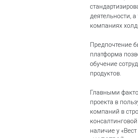
стандартизиров
деятельности, 
компаниях холд
Предпочтение бы
платформа позво
обучение сотру
продуктов.
Главными факто
проекта в польз
компаний в стр
консалтинговой
наличие у «Вес