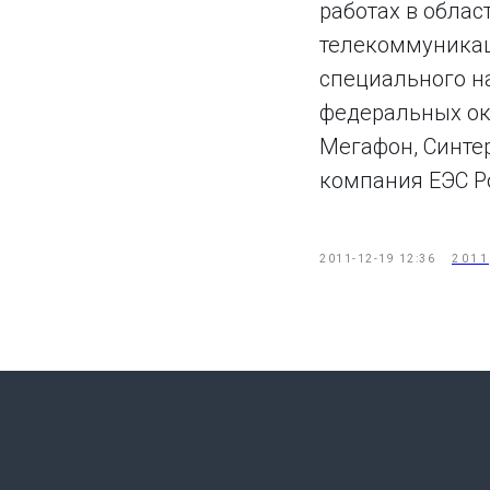
работах в облас
телекоммуникац
специального н
федеральных окр
Мегафон, Синтер
компания ЕЭС Ро
2011-12-19 12:36
2011