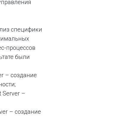
управления
ализ специфики
птимальных
ес-процессов
ьтате были
er – создание
ности;
 Server –
rver – создание