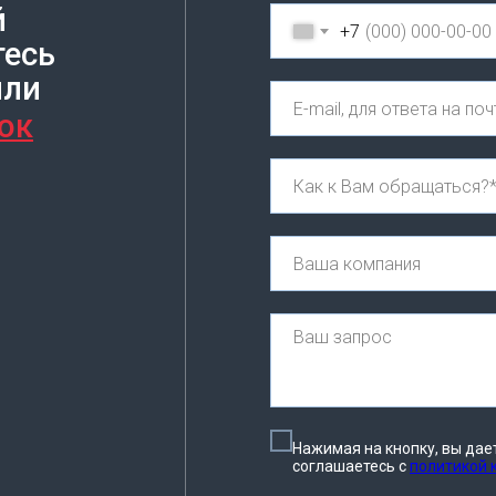
й
+7
тесь
или
ок
Нажимая на кнопку, вы дае
соглашаетесь c
политикой