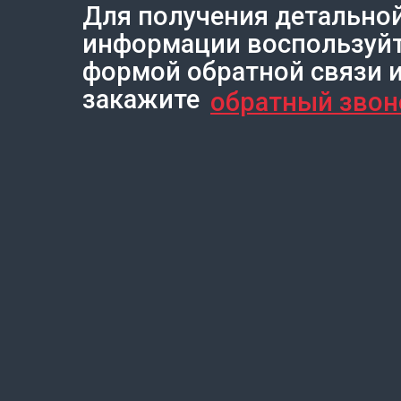
Для получения детально
Создание сайта на Тильде
Leto.Website
информации воспользуй
формой обратной связи 
закажите
обратный звон