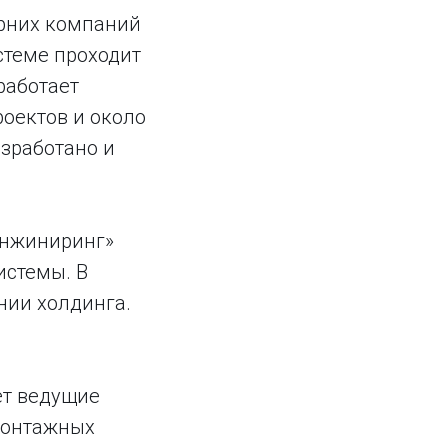
ерних компаний
стеме проходит
работает
роектов и около
азработано и
инжиниринг»
истемы. В
нии холдинга.
ет ведущие
монтажных