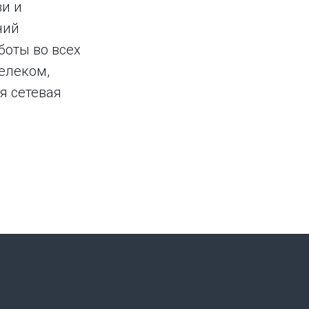
зи и
ний
боты во всех
елеком,
я сетевая