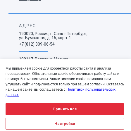
АДРЕС
190020, Россия, г. Санкт-Петербург,
ул. Бумажная, д. 16, корп. 1.
+7 (812) 309-06-54
109147, Россия, г. Москва,
ул. Воронцовская, д. 35 Б,
корп. 1.
Мы применяем cookie для корректной работы сайта и анализа
+7 (495) 663-73-38
посещаемости. Обязательные cookie обеспечивают работу сайта и
не могут быть отключены. Аналитические cookie помогают нам
улучшать сайт и подключаются только при вашем согласии. Оставаясь
info@westconcept.ru
на нашем сайте, вы соглашаетесь с
Политикой пользовательских
данных.
Принять все
© 2004—2025 Вест Концепт |
Политика обработки и
Настройки
защиты персональных данных