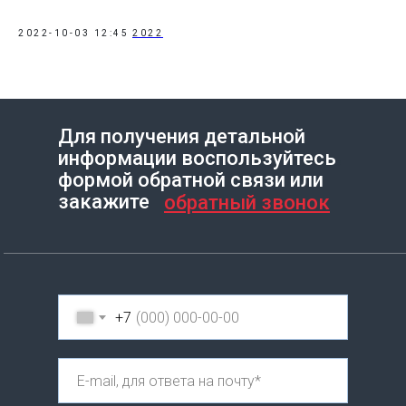
2022-10-03 12:45
2022
Для получения детальной
информации воспользуйтесь
Создание сайта на Тильде
Leto.Website
формой обратной связи или
закажите
обратный звонок
+7