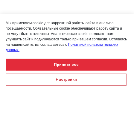
Мы применяем cookie для корректной работы сайта и анализа
посещаемости. Обязательные cookie обеспечивают работу сайта и
не могут быть отключены. Аналитические cookie помогают нам
улучшать сайт и подключаются только при вашем согласии. Оставаясь
на нашем сайте, вы соглашаетесь с
Политикой пользовательских
данных.
Принять все
Настройки
Для получения детальной
информации воспользуйтесь
Создание сайта на Тильде
Leto.Website
формой обратной связи или
закажите
обратный звонок