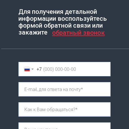
Для получения детальной
информации воспользуйтесь
Создание сайта на Тильде
Leto.Website
формой обратной связи или
закажите
обратный звонок
+7