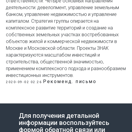
ответственности. Четыре основных направления
деятельности: девелопмент, управление земельным
банком, управление недвижимостью и управление
капиталом. Стратегия группы опирается на
комплексное развитие территорий и создание на
собственных земельных участках востребованных
объектов жилой и коммерческой недвижимости в
Москве и Московской области. Проекты ЗНАК
характеризуются масштабом инвестиций и
строительства, общественной значимостью,
применением комплексного подхода и разнообразием
инвестиционных инструментов.
Рекоменд. письмо
2020-09-02 02:26
Для получения детальной
информации воспользуйтесь
Создание сайта на Тильде
Leto.Website
формой обратной связи или