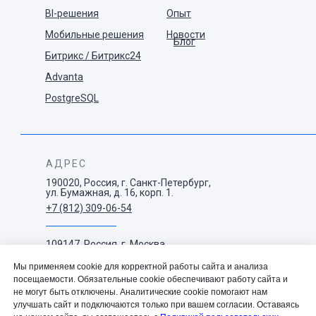
BI-решения
Опыт
Мобильные решения
Новости
Блог
Битрикс / Битрикс24
Advanta
PostgreSQL
АДРЕС
190020, Россия, г. Санкт-Петербург,
ул. Бумажная, д. 16, корп. 1.
+7 (812) 309-06-54
109147, Россия, г. Москва,
ул. Воронцовская, д. 35 Б,
корп. 1.
Мы применяем cookie для корректной работы сайта и анализа
+7 (495) 663-73-38
посещаемости. Обязательные cookie обеспечивают работу сайта и
не могут быть отключены. Аналитические cookie помогают нам
улучшать сайт и подключаются только при вашем согласии. Оставаясь
info@westconcept.ru