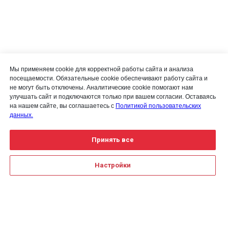
Мы применяем cookie для корректной работы сайта и анализа
посещаемости. Обязательные cookie обеспечивают работу сайта и
не могут быть отключены. Аналитические cookie помогают нам
улучшать сайт и подключаются только при вашем согласии. Оставаясь
на нашем сайте, вы соглашаетесь с
Политикой пользовательских
данных.
Принять все
Настройки
Для получения детальной
информации воспользуйтесь
Создание сайта на Тильде
Leto.Website