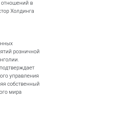
й отношений в
ктор Холдинга
онных
иятий розничной
онголии.
 подтверждает
ого управления
няя собственный
ого мира