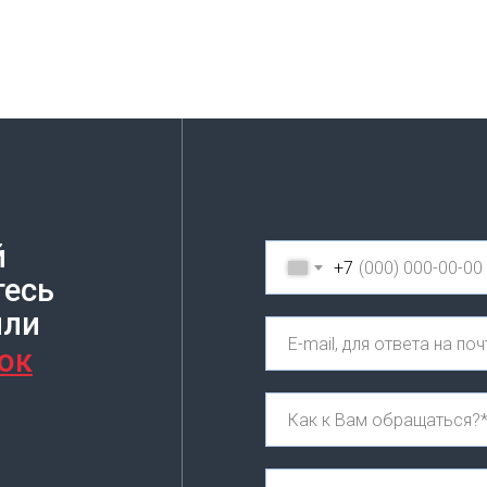
й
+7
тесь
или
ок