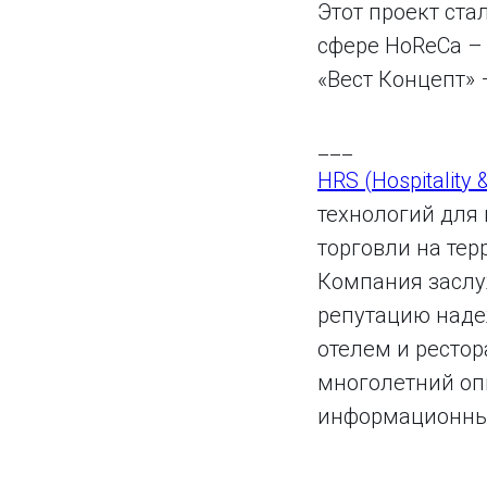
Этот проект ст
сфере HoReCa –
«Вест Концепт» 
___
HRS (Hospitality 
технологий для 
торговли на тер
Компания заслу
репутацию наде
отелем и ресто
многолетний оп
информационных