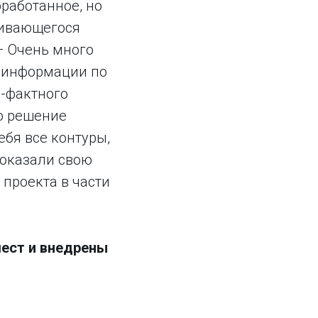
работанное, но
вивающегося
– Очень много
 информации по
н-фактного
о решение
ебя все контуры,
показали свою
проекта в части
мест и внедрены