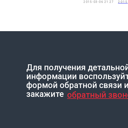
2015-03-06 21:27
2015
Для получения детально
Создание сайта на Тильде
Leto.Website
информации воспользуй
формой обратной связи 
закажите
обратный звон