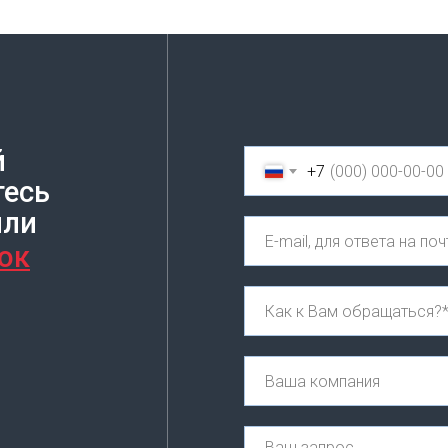
й
+7
тесь
или
ок