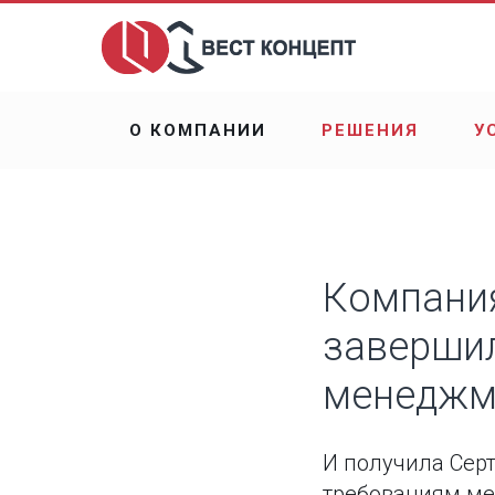
О КОМПАНИИ
РЕШЕНИЯ
У
Компания
завершил
менеджме
И получила Сер
требованиям ме