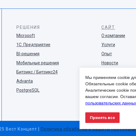
РЕШЕНИЯ
САЙТ
Microsoft
О компании
1С: Предприятие
Услуги
BI-решения
Опыт
Мобильные решения
Новости
Битрикс / Битрикс24
Блог
Мы применяем cookie дл
Advanta
Обязательные cookie обе
Аналитические cookie по
PostgreSQL
вашем согласии. Остава
пользовательских данных
Принять все
5 Вест Концепт |
Политика обработки и защиты персонал