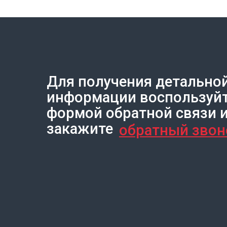
Для получения детально
Создание сайта на Тильде
Leto.Website
информации воспользуй
формой обратной связи 
закажите
обратный звон